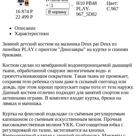
H10 PB48
Цвет:
+
−
PLAY-
C.967
16 874
Р
В корзину
967_5D82
22 499
Р
Описание
Характеристики
Зимний детский костюм на мальчика Deux par Deux из
линейки PLAY с принтом "Динозавры" на куртке и синими
брюками.
Костюм сделан из мембранной водонепроницаемой дышащей
ткани, обработанной снаружи экологичным водо- и
грязеотталкивающим покрытием. Такая ткань не промокает,
сохраняя тело ребенка сухим даже в сильный снегопад или
дождь, при этом хорошо пропускает пары пота от тела наружу.
Данный костюм отлично подходит для занятий спортом или
активными играми. В комплект входят куртка, брюки на
лямках и манишка.
Куртка на флисовой подкладке со съёмным регулируемым
капюшоном со съемным искусственным мехом. Прочная
высококачественная молния YKK. Снегозащитная юбка с
регулировкой по талии, застегивается на кнопки.
Ветрозащитный клапан с защитой подбородка. Манжеты с