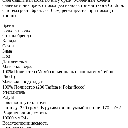
Снегозащитная юбка по низу брюк. Усиленные колени,
сиденье и низ брюк с помощью износостойкой ткани Cordura.
Система роста брюк до 10 см, регулируется при помощи
кнопок.
Бренд
Deux par Deux
Страна бренда
Канада
Сезон
Зима
Пол
Для девочки
Материал верха
100% Полиэстер (Мембранная ткань с покрытием Teflon
Finish)
Материал подкладки
100% Полиэстер (230 Taffeta и Polar fleece)
Утеплитель
Polyfill
Плотность утеплителя
По телу: 226 гр/м2. В рукавах и полукомбинезоне: 170 гр/м2.
Водонепроницаемость
10000
мм/24ч
Воздухопроницаемость