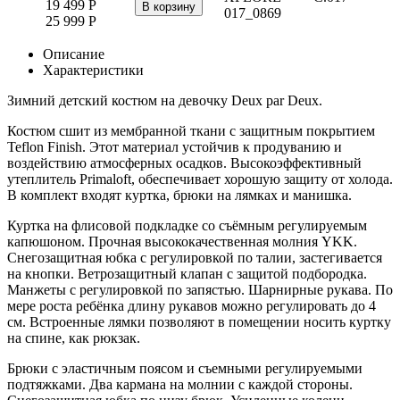
19 499
Р
В корзину
017_0869
25 999
Р
Описание
Характеристики
Зимний детский костюм на девочку Deux par Deux.
Костюм сшит из мембранной ткани с защитным покрытием
Teflon Finish. Этот материал устойчив к продуванию и
воздействию атмосферных осадков. Высокоэффективный
утеплитель Primaloft, обеспечивает хорошую защиту от холода.
В комплект входят куртка, брюки на лямках и манишка.
Куртка на флисовой подкладке со съёмным регулируемым
капюшоном. Прочная высококачественная молния YKK.
Снегозащитная юбка с регулировкой по талии, застегивается
на кнопки. Ветрозащитный клапан с защитой подбородка.
Манжеты с регулировкой по запястью. Шарнирные рукава. По
мере роста ребёнка длину рукавов можно регулировать до 4
см. Встроенные лямки позволяют в помещении носить куртку
на спине, как рюкзак.
Брюки с эластичным поясом и съемными регулируемыми
подтяжками. Два кармана на молнии с каждой стороны.