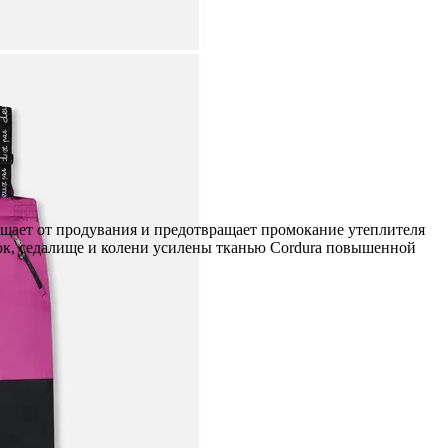
ищает от продувания и предотвращает промокание утеплителя
рюк, седалище и колени усилены тканью Cordura повышенной