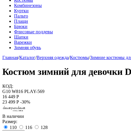
Костюмы
Комбинезоны
Куртки
Пальто
Плащи
Брюки
Флисовые поддевы
Шапки
Варежки
Зимняя обувь
Главная
/
Каталог
/
Верхняя одежда
/
Костюмы
/
Зимние костюмы для
Костюм зимний для девочки D
КОД:
G10 W816 PLAY-569
16 449
Р
23 499
Р
-30%
В наличии
Размер:
110
116
128