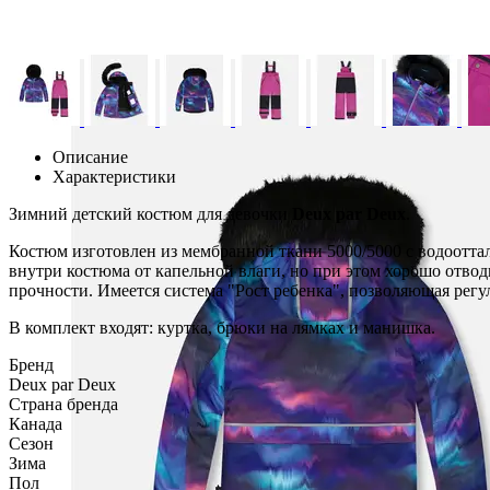
Описание
Характеристики
Зимний детский костюм для девочки
Deux par Deux
.
Костюм изготовлен из мембранной ткани 5000/5000 с водоотта
внутри костюма от капельной влаги, но при этом хорошо отвод
прочности. Имеется система "Рост ребенка", позволяющая регул
В комплект входят: куртка, брюки на лямках и манишка.
Бренд
Deux par Deux
Страна бренда
Канада
Сезон
Зима
Пол