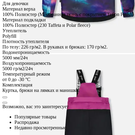
Для девочки
Материал верха
100% Полиэстер (Мембранная ткань с покрытием Teflon Finish)
Материал подкладки
100% Полиэстер (230 Taffeta и Polar fleece)
Утеплитель
Polyfill
Плотность утеплителя
По телу: 226 гр/м2. В рукавах и брюках: 170 гр/м2.
Водонепроницаемость
5000
мм/24ч
Воздухопроницаемость
5000
гр/м2/24ч
Температурный режим
от 0 до -30 °C
Комплектация
Куртка, брюки на лямках и манишка.
Возможно, вас это заинтересует
Популярные товары
Распродажа
Недавно просмотренные