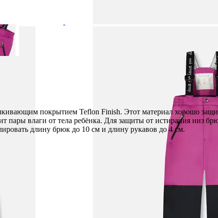
лкивающим покрытием Teflon Finish. Этот материал хорошо защ
ит пары влаги от тела ребёнка. Для защиты от истирания низ б
ировать длину брюк до 10 см и длину рукавов до 4 см.