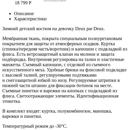
18 799
Р
Описание
Характеристики
Зимний детский костюм на девочку Deux par Deux.
Мембранная ткань, покрыта специальным полиуретановым
покрытием для защиты от атмосферных осадков. Куртка
(спинка/передняя часть/воротник) и капюшон с подкладкой из
флиса. Есть ветрозащитный клапан на молнии и защита
подбородка. Внутренняя регулировка на талии и эластичные
манжеты. Съемный капюшон, с отделкой из съемного
искусственного меха. Удобные брюки на флисовой подкладке
с высокой талией, регулируемыми подтяжками
и снегозащитной юбкой по низу. Регулируемые штрипки в
нижней части штанин для фиксации ботинок на месте.
Съемные пинетки и варежки на кнопках с подкладкой из
флиса. Светоотражающие элементы. Идентификационная
этикетка.
В комплект входят: куртка, полукомбинезон, манишка,
варежки и пинетки.
Температурный режим до -30°C.