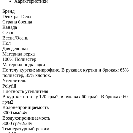
Характеристики
Бренд
Deux par Deux
Страна бренда
Канада
Сезон
Весна/Осень
Пол
Для девочки
Материал верха
100% Полиэстер
Материал подкладки
По телу куртки: микрофлис. В рукавах куртки и брюках: 65%
полиэстер, 35% хлопок.
Утеплитель
Polyfill
Плотность утеплителя
В куртке: по телу 120 гр/м2, в рукавах 60 гр/м2. В брюках: 60
гр/м2.
Водонепроницаемость
3000
мм/24ч
Воздухопроницаемость
3000
гр/м2/24ч
Температурный режим