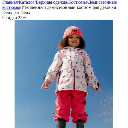
Главная
/
Каталог
/
Верхняя одежда
/
Костюмы
/
Демисезонные
костюмы
/
Утепленный демисезонный костюм для девочки
Deux par Deux
Скидка
25%