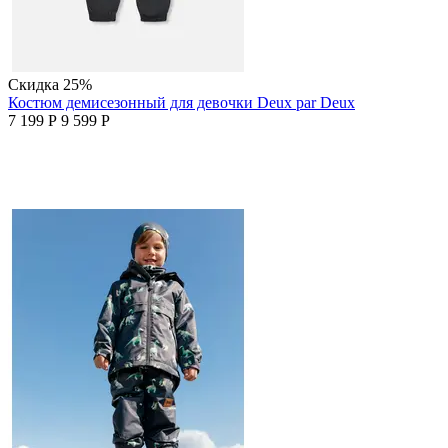
Скидка
25%
Костюм демисезонный для девочки Deux par Deux
7 199
Р
9 599
Р