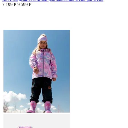
7 199
Р
9 599
Р