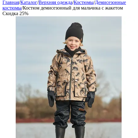
Главная
/
Каталог
/
Верхняя одежда
/
Костюмы
/
Демисезонные
костюмы
/
Костюм демисезонный для мальчика с жакетом
Скидка
25%