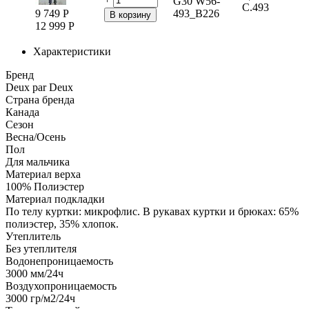
G30 W56-
C.493
9 749
Р
493_B226
В корзину
12 999
Р
Характеристики
Бренд
Deux par Deux
Страна бренда
Канада
Сезон
Весна/Осень
Пол
Для мальчика
Материал верха
100% Полиэстер
Материал подкладки
По телу куртки: микрофлис. В рукавах куртки и брюках: 65%
полиэстер, 35% хлопок.
Утеплитель
Без утеплителя
Водонепроницаемость
3000
мм/24ч
Воздухопроницаемость
3000
гр/м2/24ч