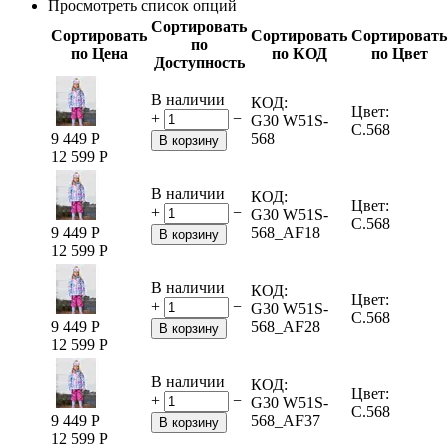
Просмотреть список опций
Сортировать
Сортировать
Сортировать
Сортировать
по
по Цена
по КОД
по Цвет
Доступность
В наличии
КОД:
Цвет:
+
−
G30 W51S-
C.568
9 449
Р
568
В корзину
12 599
Р
В наличии
КОД:
Цвет:
+
−
G30 W51S-
C.568
9 449
Р
568_AF18
В корзину
12 599
Р
В наличии
КОД:
Цвет:
+
−
G30 W51S-
C.568
9 449
Р
568_AF28
В корзину
12 599
Р
В наличии
КОД:
Цвет:
+
−
G30 W51S-
C.568
9 449
Р
568_AF37
В корзину
12 599
Р