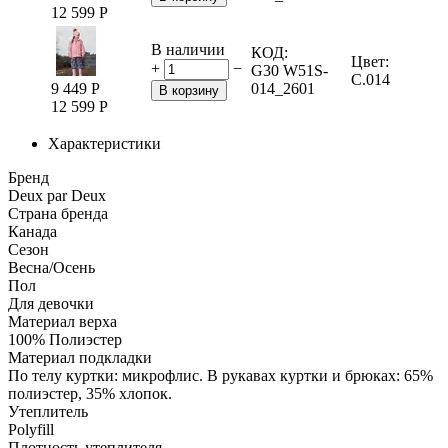
12 599
Р
В наличии
КОД:
Цвет:
+
−
G30 W51S-
C.014
9 449
Р
014_2601
В корзину
12 599
Р
Характеристики
Бренд
Deux par Deux
Страна бренда
Канада
Сезон
Весна/Осень
Пол
Для девочки
Материал верха
100% Полиэстер
Материал подкладки
По телу куртки: микрофлис. В рукавах куртки и брюках: 65%
полиэстер, 35% хлопок.
Утеплитель
Polyfill
Плотность утеплителя