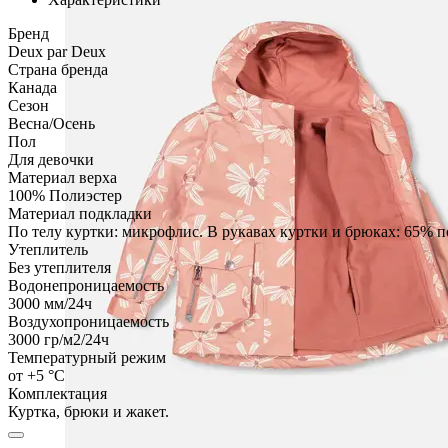
Бренд
Deux par Deux
Страна бренда
Канада
Сезон
Весна/Осень
Пол
Для девочки
Материал верха
100% Полиэстер
Материал подкладки
По телу куртки: микрофлис. В рукавах куртки и брюках: 65% п
Утеплитель
Без утеплителя
Водонепроницаемость
3000
мм/24ч
Воздухопроницаемость
3000
гр/м2/24ч
Температурный режим
от +5 °C
Комплектация
Куртка, брюки и жакет.