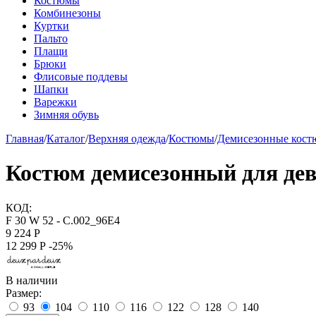
Костюмы
Комбинезоны
Куртки
Пальто
Плащи
Брюки
Флисовые поддевы
Шапки
Варежки
Зимняя обувь
Главная
/
Каталог
/
Верхняя одежда
/
Костюмы
/
Демисезонные кос
Костюм демисезонный для дев
КОД:
F 30 W 52 - C.002_96E4
9 224
Р
12 299
Р
-25%
В наличии
Размер:
93
104
110
116
122
128
140