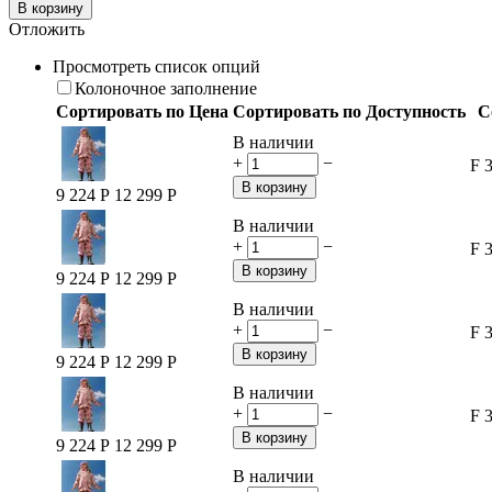
В корзину
Отложить
Просмотреть список опций
Колоночное заполнение
Сортировать по Цена
Сортировать по Доступность
С
В наличии
+
−
F 
В корзину
9 224
Р
12 299
Р
В наличии
+
−
F 
В корзину
9 224
Р
12 299
Р
В наличии
+
−
F 
В корзину
9 224
Р
12 299
Р
В наличии
+
−
F 
В корзину
9 224
Р
12 299
Р
В наличии