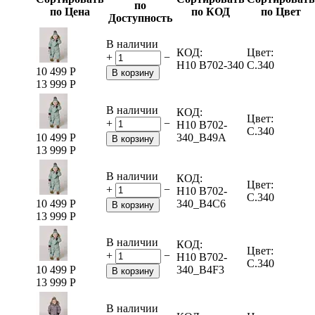
по
по Цена
по КОД
по Цвет
Доступность
В наличии
КОД:
Цвет:
+
−
H10 B702-340
C.340
10 499
Р
В корзину
13 999
Р
В наличии
КОД:
Цвет:
+
−
H10 B702-
C.340
10 499
Р
340_B49A
В корзину
13 999
Р
В наличии
КОД:
Цвет:
+
−
H10 B702-
C.340
10 499
Р
340_B4C6
В корзину
13 999
Р
В наличии
КОД:
Цвет:
+
−
H10 B702-
C.340
10 499
Р
340_B4F3
В корзину
13 999
Р
В наличии