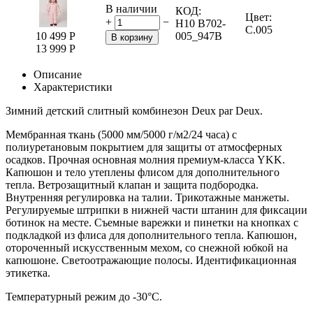
В наличии
КОД:
Цвет:
+
−
H10 B702-
C.005
10 499
Р
005_947B
В корзину
13 999
Р
Описание
Характеристики
Зимний детский слитный комбинезон Deux par Deux.
Мембранная ткань (5000 мм/5000 г/м2/24 часа) с
полиуретановым покрытием для защиты от атмосферных
осадков. Прочная основная молния премиум-класса YKK.
Капюшон и тело утеплены флисом для дополнительного
тепла. Ветрозащитный клапан и защита подбородка.
Внутренняя регулировка на талии. Трикотажные манжеты.
Регулируемые штрипки в нижней части штанин для фиксации
ботинок на месте. Съемные варежки и пинетки на кнопках с
подкладкой из флиса для дополнительного тепла. Капюшон,
отороченный искусственным мехом, со снежной юбкой на
капюшоне. Светоотражающие полосы. Идентификационная
этикетка.
Температурный режим до -30°C.