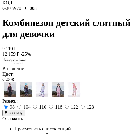
КОД:
G30 W70 - C.008
Комбинезон детский слитный
для девочки
9 119
Р
12 159
Р
-25%
В наличии
Цвет:
C.008
Размер:
98
104
110
116
122
128
В корзину
Отложить
Просмотреть список опций