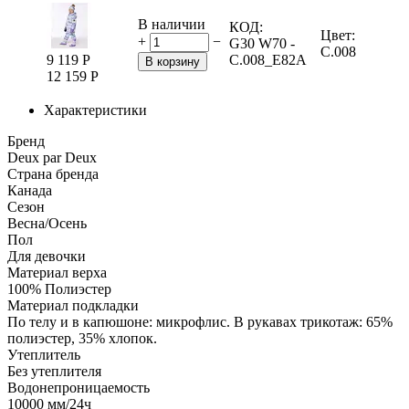
В наличии
КОД:
Цвет:
+
−
G30 W70 -
C.008
9 119
Р
C.008_E82A
В корзину
12 159
Р
Характеристики
Бренд
Deux par Deux
Страна бренда
Канада
Сезон
Весна/Осень
Пол
Для девочки
Материал верха
100% Полиэстер
Материал подкладки
По телу и в капюшоне: микрофлис. В рукавах трикотаж: 65%
полиэстер, 35% хлопок.
Утеплитель
Без утеплителя
Водонепроницаемость
10000
мм/24ч