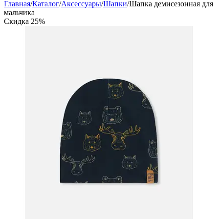
Главная
/
Каталог
/
Аксессуары
/
Шапки
/
Шапка демисезонная для
мальчика
Скидка
25%